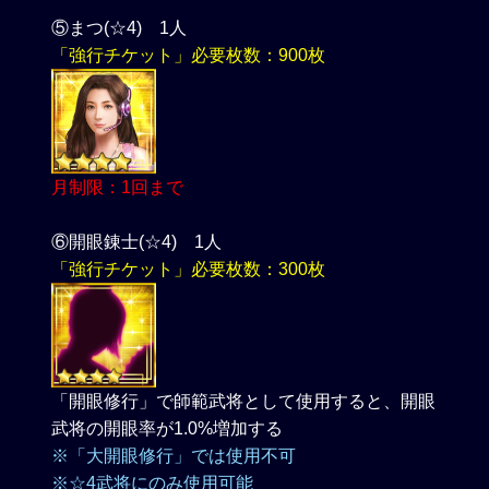
⑤まつ(☆4) 1人
「強行チケット」必要枚数：900枚
月制限：1回まで
⑥開眼錬士(☆4) 1人
「強行チケット」必要枚数：300枚
「開眼修行」で師範武将として使用すると、開眼
武将の開眼率が1.0%増加する
※「大開眼修行」では使用不可
※☆4武将にのみ使用可能