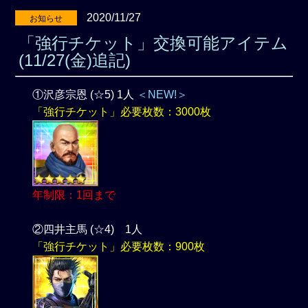
2020/11/27
お知らせ
「強行チケット」交換可能アイテム
(11/27(金)追記)
①沢彦宗恩 (☆5) 1人
＜NEW!＞
「強行チケット」必要枚数：3000枚
年制限：1回まで
②四井主馬 (☆4) 1人
「強行チケット」必要枚数：900枚