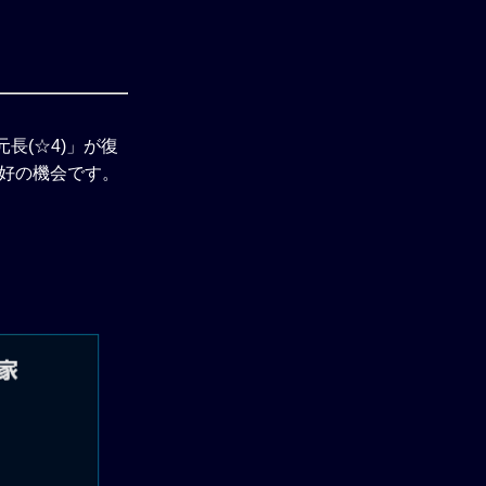
長(☆4)」が復
絶好の機会です。