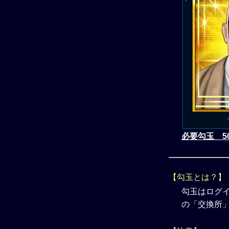
必要勾玉 5
【勾玉とは？】
勾玉はログ
の「交換所