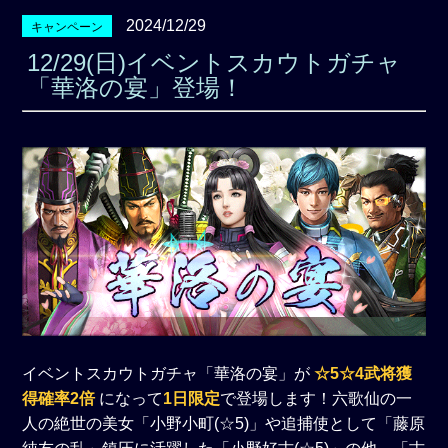
2024/12/29
キャンペーン
12/29(日)イベントスカウトガチャ
「華洛の宴」登場！
イベントスカウトガチャ「華洛の宴」が
☆5☆4武将獲
得確率2倍
になって
1日限定
で登場します！六歌仙の一
人の絶世の美女「小野小町(☆5)」や追捕使として「藤原