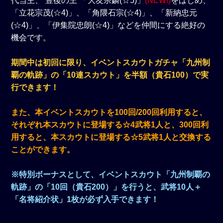
代当主、“豊後の王”「大友宗麟(☆5)」
(NEW!)
をはじめ、
「立花宗茂(☆4)」、「角隈石宗(☆4)」、「新納忠元
(☆4)」、「伊集院忠朗(☆4)」などを仲間にする絶好の
機会です。
期間中は初回に限り、イベントスカウトガチャ「九州制
覇の軌跡」の「10連スカウト」を半額（貴石100）で実
行できます！
また、本イベントスカウトを100回/200回利用すると、
それぞれ本スカウトに登場する☆4武将1人と、300回利
用すると、本スカウトに登場する☆5武将1人と交換する
ことができます。
※特別ボーナスとして、イベントスカウト「九州制覇の
軌跡」の「10回（貴石200）」を行うと、武将10人＋
「名将紹介状」1枚が必ず入手できます！