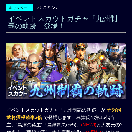
2025/5/27
キャンペーン
イベントスカウトガチャ「九州制
覇の軌跡」登場！
イベントスカウトガチャ「九州制覇の軌跡」が
☆5☆4
武将獲得確率2倍
で登場します！島津氏の第15代当
主、“島津の英主”「島津貴久(☆5)」
(NEW!)
と大友氏の21