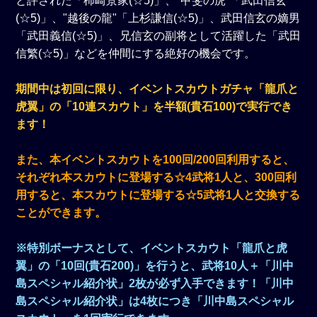
と評された「柿崎景家(☆5)」、"甲斐の虎"「武田信玄
(☆5)」、"越後の龍"「上杉謙信(☆5)」、武田信玄の嫡男
「武田義信(☆5)」、兄信玄の副将として活躍した「武田
信繁(☆5)」などを仲間にする絶好の機会です。
期間中は初回に限り、イベントスカウトガチャ「龍爪と
虎翼」の「10連スカウト」を半額(貴石100)で実行でき
ます！
また、本イベントスカウトを100回/200回利用すると、
それぞれ本スカウトに登場する☆4武将1人と、300回利
用すると、本スカウトに登場する☆5武将1人と交換する
ことができます。
※特別ボーナスとして、イベントスカウト「龍爪と虎
翼」の「10回(貴石200)」を行うと、武将10人＋「川中
島スペシャル紹介状」2枚が必ず入手できます！「川中
島スペシャル紹介状」は4枚につき「川中島スペシャル