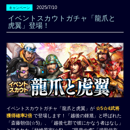
2025/7/10
キャンペーン
イベントスカウトガチャ「龍爪と
虎翼」登場！
イベントスカウトガチャ「龍爪と虎翼」が
☆5☆4武将
獲得確率2倍
で登場します！「越後の鍾馗」と呼ばれた
「斎藤朝信(☆5)」、「越後七郡で彼にかなう者はなし」