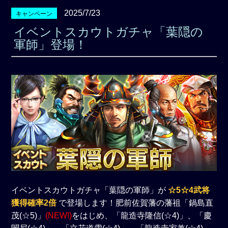
2025/7/23
キャンペーン
イベントスカウトガチャ「葉隠の
軍師」登場！
イベントスカウトガチャ「葉隠の軍師」が
☆5☆4武将
獲得確率2倍
で登場します！肥前佐賀藩の藩祖「鍋島直
茂(☆5)」
(NEW!)
をはじめ、「龍造寺隆信(☆4)」、「慶