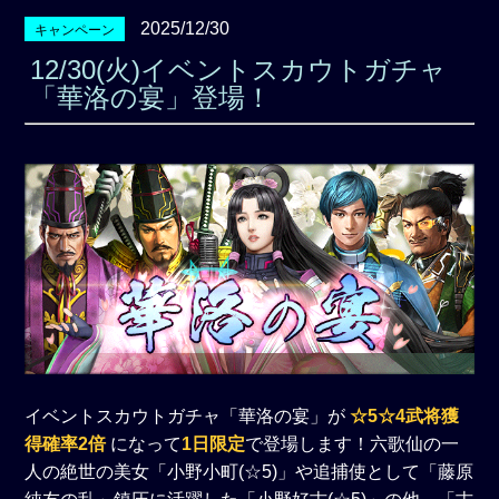
2025/12/30
キャンペーン
12/30(火)イベントスカウトガチャ
「華洛の宴」登場！
イベントスカウトガチャ「華洛の宴」が
☆5☆4武将獲
得確率2倍
になって
1日限定
で登場します！六歌仙の一
人の絶世の美女「小野小町(☆5)」や追捕使として「藤原