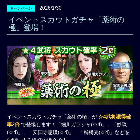
2026/1/30
キャンペーン
イベントスカウトガチャ「薬術の
極」登場！
イベントスカウトガチャ「薬術の極」が
☆4武将獲得確
率2倍
で登場します！「細川ガラシャ(☆4)」、「妙玖
(☆4)」、「安国寺恵瓊(☆4)」、「櫛橋光(☆4)」などを