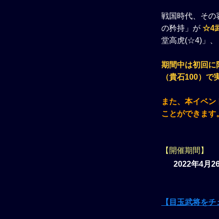
戦国時代、その
の矜持」が
☆4
堂高虎(☆4)」
期間中は初回に
（貴石100）で
また、本イベン
ことができます
【開催期間】
2022年4月
【目玉武将をチ