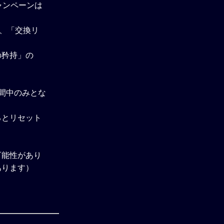
ャンペーンは
と、「交換リ
の矜持」の
間中のみとな
るとリセット
可能性があり
あります）