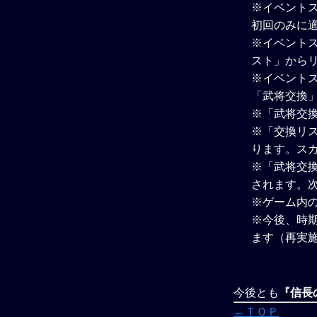
※イベント
初回のみに
※イベントス
スト」から
※イベント
「武将交換
※「武将交
※「交換リ
ります。ス
※「武将交
されます。
※ゲーム内
※今後、時
ます（再実
今後とも
『信長の
←ＴＯＰ