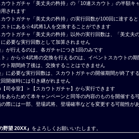
スカウトガチャ「美丈夫の矜持」の「10連スカウト」の半額キ
適用されます
カウトガチャ「美丈夫の矜持」の実行回数が100回に達する
リストにある☆4武将1人を交換することができます
スカウトガチャ「美丈夫の矜持」以外の実行回数は、「美丈夫
」に必要な実行回数として加算されません
換」が行えるのは、各ガチャにつき1回のみです
スト」から☆4武将の交換を行えるのは、イベントスカウトの期
カウト期間終了後は、交換することはできません
換」に必要な実行回数は、スカウトガチャの開催期間が終了す
次回開催時には引き継がれません
の【司令室】＞【スカウトガチャ】から実行できます
期をあらためて本キャンペーンと同等の内容のものを開催する
施の際には一部、登場武将、登場確率などを変更する可能性が
野望 20XX』
をよろしくお願いいたします。