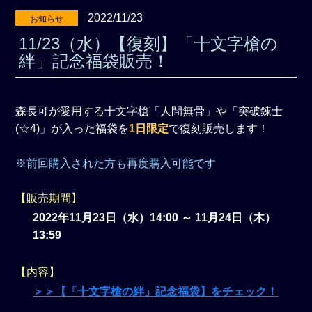
2022/11/23
お知らせ
11/23（水）【復刻】「十文字槍の
絆」記念福袋販売！
森長可が愛用する十文字槍「人間無骨」や「突破錬士
(☆4)」が入った福袋を
1日限定
で復刻販売します！
※前回購入された方も再度購入可能です
【販売期間】
2022年11月23日（水）14:00 ～ 11月24日（木）
13:59
【内容】
＞＞【「十文字槍の絆」記念福袋】をチェック！